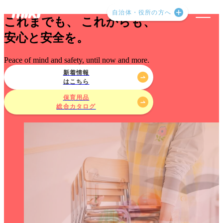
自治体・役所の方へ
これまでも、
これからも、
安心と安全を。
Peace of mind and safety, until now and more.
新着情報
はこちら
保育用品
総合カタログ